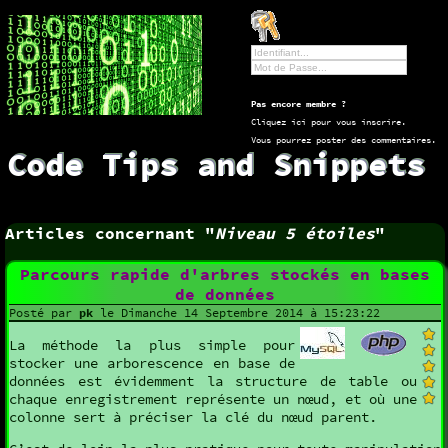
Pas encore membre ?
Cliquez ici pour vous inscrire
.
Vous pourrez poster des commentaires.
Code Tips and Snippets
Articles concernant "
Niveau 5 étoiles
"
Parcours rapide d'arbres stockés en bases
de données
Posté par
pk
le Dimanche 14 Septembre 2014 à 15:23:22
La méthode la plus simple pour
stocker une arborescence en base de
données est évidemment la structure de table ou
chaque enregistrement représente un nœud, et où une
colonne sert à préciser la clé du nœud parent.