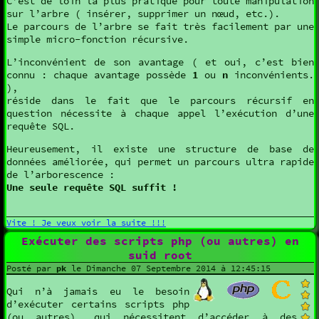
C’est de loin la plus pratique pour toute manipulation
sur l’arbre ( insérer, supprimer un nœud, etc.).
Le parcours de l’arbre se fait très facilement par une
simple micro-fonction récursive.
L’inconvénient de son avantage ( et oui, c’est bien
connu : chaque avantage possède
1
ou
n
inconvénients.
),
réside dans le fait que le parcours récursif en
question nécessite à chaque appel l’exécution d’une
requête SQL.
Heureusement, il existe une structure de base de
données améliorée, qui permet un parcours ultra rapide
de l’arborescence :
Une seule requête SQL suffit !
Vite ! Je veux voir la suite !!!
Exécuter des scripts php (ou autres) en
suid root
Posté par
pk
le Dimanche 07 Septembre 2014 à 12:45:15
Qui n’à jamais eu le besoin
d’exécuter certains scripts php
(ou autres), qui nécessitent d’accéder à des