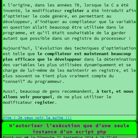
A l’origine, dans les années 70, lorsque le C a été
inventé, le modificateur
register
a été introduit afin
d’optimiser le code généré, en permettant au
développeur, d'indiquer au compilateur que la variable
en question allait beaucoup être utilisée dans le
programme, et qu’il était souhaitable de la garder
autant que possible dans un registre du processeur !
Aujourd’hui, l’évolution des techniques d’optimisation
est telle que
le compilateur est maintenant beaucoup
plus efficace que le développeur
dans la détermination
des variables les plus utilisées dynamiquement et se
charge de lui-même de les maintenir en registre, et le
plus souvent ne tient plus vraiment compte du
“conseil” du programmeur.
Aussi, beaucoup de gens recommandent,
à tort, et nous
allons voir pourquoi
, de ne plus utiliser le
modificateur
register
.
Vite ! Je veux voir la suite !!!
N'autoriser l'exécution que d'une seule
instance d'un script php
Posté par
pk
le Dimanche 21 Septembre 2014 à 16:37:43