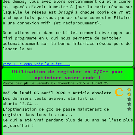
des démos, vous avez alors certainement du être comme
moi agacés d’avoir à mettre à jour la carte réseau sur
laquelle le réseau est
bridgé
à chaque copie de VM et
à chaque fois que vous passez d’une connexion Filaire
à une connexion Wifi (et réciproquement).
Nous allons voir dans ce billet comment développer un
mini-programme en C qui nous permette de switcher
automatiquement sur la bonne interface réseau puis de
lancer la VM.
Vite ! Je veux voir la suite !!!
Utilisation de register en C/C++ pour
optimiser votre code !
Posté par
pk
le Samedi 07 Novembre 2015 à 15:48:25
Maj du lundi 06 avril 2020 : Article obsolete
Les derniers tests avaient été fait sur
ubuntu 12.04...
L'optimisation de gcc se passe maintenant de
register
dans tous les cas...
Ce qui a été vrai pendant plus de 30 ans ne l'est plus
aujourd'hui !