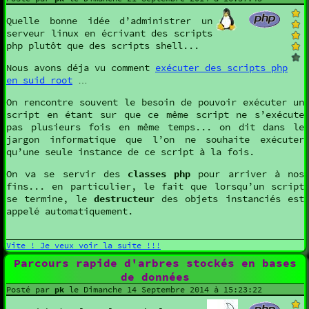
Quelle bonne idée d’administrer un
serveur linux en écrivant des scripts
php plutôt que des scripts shell...
Nous avons déja vu comment
exécuter des scripts php
en suid root
…
On rencontre souvent le besoin de pouvoir exécuter un
script en étant sur que ce même script ne s’exécute
pas plusieurs fois en même temps... on dit dans le
jargon informatique que l’on ne souhaite exécuter
qu’une seule instance de ce script à la fois.
On va se servir des
classes php
pour arriver à nos
fins... en particulier, le fait que lorsqu’un script
se termine, le
destructeur
des objets instanciés est
appelé automatiquement.
Vite ! Je veux voir la suite !!!
Parcours rapide d'arbres stockés en bases
de données
Posté par
pk
le Dimanche 14 Septembre 2014 à 15:23:22