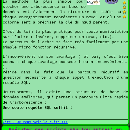
La méthode la plus simple pour
stocker une arborescence en base de
données est évidemment la structure de table ou
chaque enregistrement représente un nœud, et où une
colonne sert à préciser la clé du nœud parent.
C’est de loin la plus pratique pour toute manipulation
sur l’arbre ( insérer, supprimer un nœud, etc.).
Le parcours de l’arbre se fait très facilement par une
simple micro-fonction récursive.
L’inconvénient de son avantage ( et oui, c’est bien
connu : chaque avantage possède
1
ou
n
inconvénients.
),
réside dans le fait que le parcours récursif en
question nécessite à chaque appel l’exécution d’une
requête SQL.
Heureusement, il existe une structure de base de
données améliorée, qui permet un parcours ultra rapide
de l’arborescence :
Une seule requête SQL suffit !
Vite ! Je veux voir la suite !!!
Exécuter des scripts php (ou autres) en