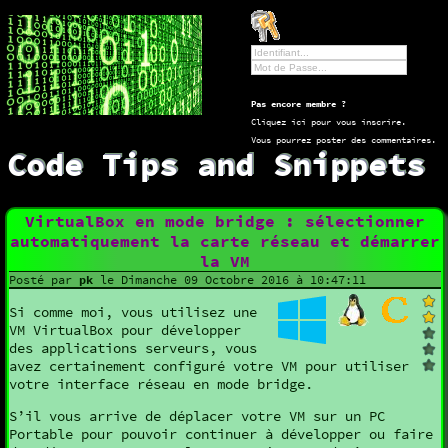
Pas encore membre ?
Cliquez ici pour vous inscrire
.
Vous pourrez poster des commentaires.
Code Tips and Snippets
VirtualBox en mode bridge : sélectionner
automatiquement la carte réseau et démarrer
la VM
Posté par
pk
le Dimanche 09 Octobre 2016 à 10:47:11
Si comme moi, vous utilisez une
VM VirtualBox pour développer
des applications serveurs, vous
avez certainement configuré votre VM pour utiliser
votre interface réseau en mode bridge.
S’il vous arrive de déplacer votre VM sur un PC
Portable pour pouvoir continuer à développer ou faire